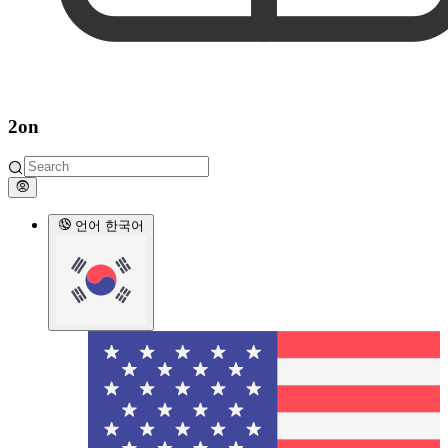
2on
언어
한국어