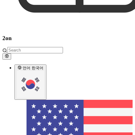
2on
언어
한국어