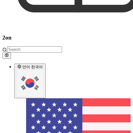
2on
언어
한국어